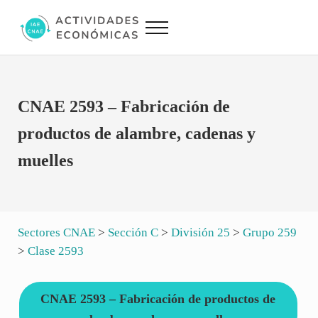
Saltar al contenido principal
Skip to site footer
Menu
Actividades Económicas IAE CNAE
Conversor IAE CNAE
CNAE 2593 – Fabricación de
productos de alambre, cadenas y
muelles
Sectores CNAE
>
Sección C
>
División 25
>
Grupo 259
>
Clase 2593
CNAE 2593 – Fabricación de productos de