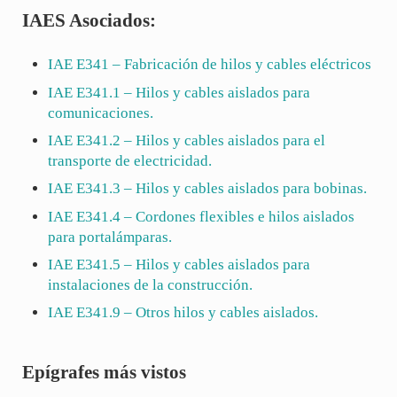
IAES Asociados:
IAE
E341
– Fabricación de hilos y cables eléctricos
IAE
E341.1
– Hilos y cables aislados para
comunicaciones.
IAE
E341.2
– Hilos y cables aislados para el
transporte de electricidad.
IAE
E341.3
– Hilos y cables aislados para bobinas.
IAE
E341.4
– Cordones flexibles e hilos aislados
para portalámparas.
IAE
E341.5
– Hilos y cables aislados para
instalaciones de la construcción.
IAE
E341.9
– Otros hilos y cables aislados.
Sidebar
Epígrafes más vistos