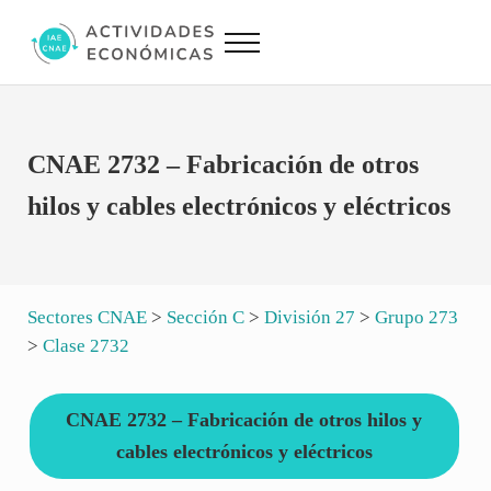
Saltar al contenido principal
Skip to site footer
Menu
Actividades Económicas IAE CNAE
Conversor IAE CNAE
CNAE 2732 – Fabricación de otros
hilos y cables electrónicos y eléctricos
Sectores CNAE
>
Sección C
>
División 27
>
Grupo 273
>
Clase 2732
CNAE 2732 – Fabricación de otros hilos y
cables electrónicos y eléctricos