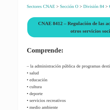
Sectores CNAE
>
Sección O
>
División 84
>
CNAE 8412 – Regulación de las act
otros servicios soc
Comprende:
– la administración pública de programas desti
• salud
• educación
• cultura
• deporte
• servicios recreativos
• medio ambiente