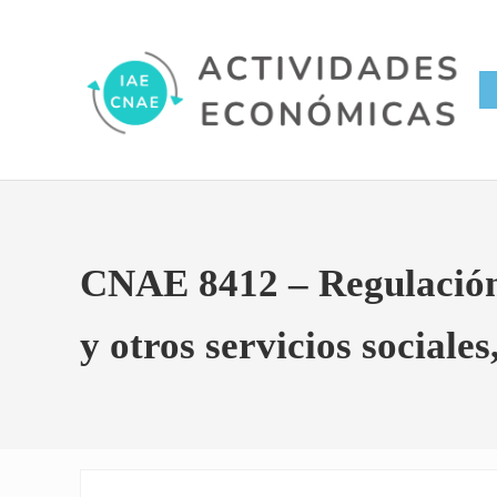
Saltar al contenido principal
Skip to site footer
Conversor IAE CNAE
Actividades Económicas IAE
CNAE 8412 – Regulación d
y otros servicios sociale