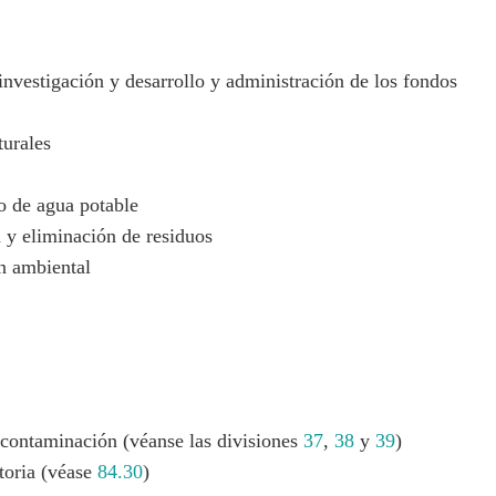
 investigación y desarrollo y administración de los fondos
turales
o de agua potable
n y eliminación de residuos
n ambiental
scontaminación (véanse las divisiones
37
,
38
y
39
)
atoria (véase
84.30
)