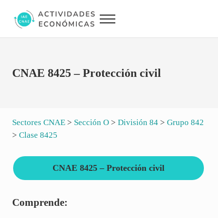
Saltar al contenido principal
Skip to site footer
Menu
Actividades Económicas IAE CNAE
Conversor IAE CNAE
CNAE 8425 – Protección civil
Sectores CNAE
>
Sección O
>
División 84
>
Grupo 842
>
Clase 8425
CNAE 8425 – Protección civil
Comprende: