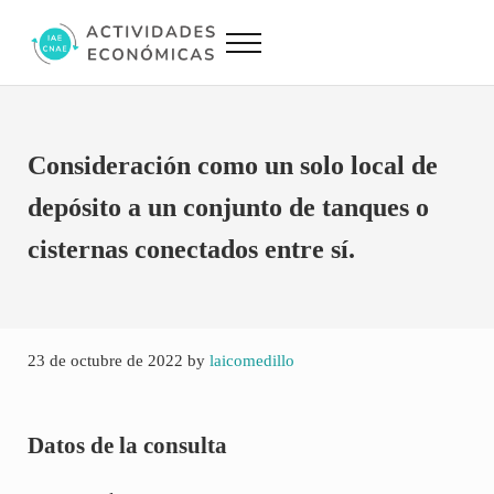
Saltar al contenido principal
Skip to site footer
Menu
Actividades Económicas IAE CNAE
Conversor IAE CNAE
Consideración como un solo local de
depósito a un conjunto de tanques o
cisternas conectados entre sí.
23 de octubre de 2022
by
laicomedillo
Datos de la consulta