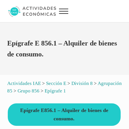
Saltar al contenido principal
Skip to site footer
Menu
Actividades Económicas IAE CNAE
Conversor IAE CNAE
Epígrafe E 856.1 – Alquiler de bienes
de consumo.
Actividades IAE
>
Sección E
>
División 8
>
Agrupación
85
>
Grupo 856
>
Epígrafe 1
Epígrafe E856.1 – Alquiler de bienes de
consumo.